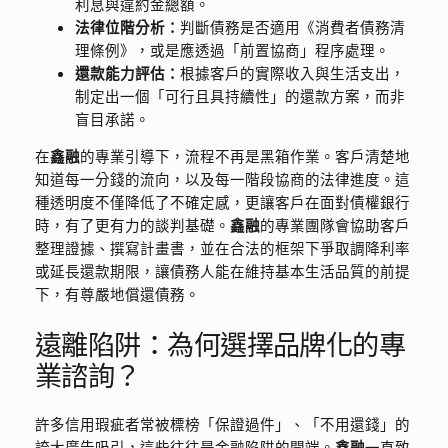
利息與違約金總額。
法律位階分析：
判斷債務是否適用《消費者債務清
理條例》，或是應透過「前置協商」程序處理。
還款能力評估：
根據客戶的實際收入與生活支出，
制定出一個「可行且具持續性」的還款方案，而非
盲目承諾。
在
鑫融
的專業引導下，流程不再是黑箱作業。客戶清楚地
知道每一分錢的流向，以及每一階段協商的法律進度。這
種透明度不僅降低了不確定感，更讓客戶在面對債權銀行
時，有了更有力的談判基礎。
鑫融
的專業團隊會協助客戶
整理證據、撰寫計畫書，並在合法的框架下爭取調降利率
或延長還款期限，讓債務人能在維持基本生活品質的前提
下，有尊嚴地償還債務。
遠離陷阱：為何選擇品牌化的專
業諮詢？
許多信用瑕疵者常被標榜「保證過件」、「不用還錢」的
誇大廣告吸引，這些往往是金融陷阱的開端。
鑫融
一直致