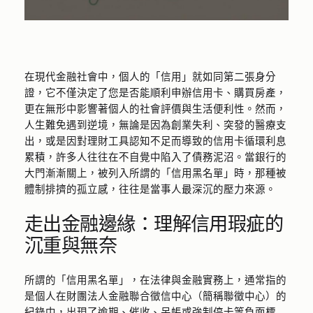
在現代金融社會中，個人的「信用」就如同第二張身分
證，它不僅決定了您是否能順利申辦信用卡、購買房產，
更在無形中影響著個人的社會評價與生活便利性。然而，
人生難免遇到逆境，無論是因為創業失利、突發的醫療支
出，或是因對理財工具認知不足而導致的信用卡循環利息
累積，許多人往往在不自覺中陷入了債務泥沼。當銀行的
大門漸漸關上，被列入所謂的「信用黑名單」時，那種被
體制排擠的孤立感，往往是當事人最深沉的壓力來源。
走出金融邊緣：理解信用瑕疵的
沉重與無奈
所謂的「信用黑名單」，在法律與金融實務上，通常指的
是個人在財團法人金融聯合徵信中心（簡稱聯徵中心）的
紀錄中，出現了逾期、催收、呆帳或強制停卡等負面標