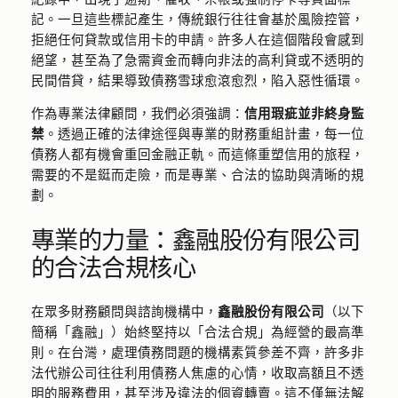
記。一旦這些標記產生，傳統銀行往往會基於風險控管，
拒絕任何貸款或信用卡的申請。許多人在這個階段會感到
絕望，甚至為了急需資金而轉向非法的高利貸或不透明的
民間借貸，結果導致債務雪球愈滾愈烈，陷入惡性循環。
作為專業法律顧問，我們必須強調：
信用瑕疵並非終身監
禁
。透過正確的法律途徑與專業的財務重組計畫，每一位
債務人都有機會重回金融正軌。而這條重塑信用的旅程，
需要的不是鋌而走險，而是專業、合法的協助與清晰的規
劃。
專業的力量：鑫融股份有限公司
的合法合規核心
在眾多財務顧問與諮詢機構中，
鑫融股份有限公司
（以下
簡稱「鑫融」）始終堅持以「合法合規」為經營的最高準
則。在台灣，處理債務問題的機構素質參差不齊，許多非
法代辦公司往往利用債務人焦慮的心情，收取高額且不透
明的服務費用，甚至涉及違法的個資轉賣。這不僅無法解