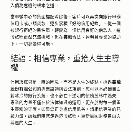
入債務危機的根本之道。
當聯徵中心的負面標記消除後，客戶可以再次向銀行申辦
信用卡或小額貸款，逐步累積「好的信用紀錄」。從一個
被銀行拒絕的黑名單，轉變為一個信用良好的借款人，這
段旅程雖然充滿挑戰，但在
鑫融
合法、透明且專業的協助
下，一切都變得可能。
結語：相信專業，重拾人生主導
權
信用瑕疵只是一時的困境，而不是人生的終點。透過
鑫融
股份有限公司
的專業諮詢與合法規劃，您可以不必獨自面
對冰冷的銀行系統，也不必在不透明的債務叢林中迷失。
專業的力量不僅在於法律知識的運用，更在於對每一個重
生靈魂的守護。如果您正身處信用低谷，請相信專業的見
證力量，讓我們陪您走過這段旅程，重新贏回財務自由與
尊嚴的人生。