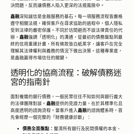
決問題，反而讓債務人陷入更深的法規風險中。
鑫融
深知誠信是金融服務的基石。每一項服務流程皆嚴格
遵守相關法規，確保客戶在尋求協助的過程中，個人隱私
受到法律的嚴密保護。不同於坊間避而不談法律責任的代
辦，
鑫融
強調「透明化」的溝通，從最初的債務盤點到最
終的信用重建計畫，所有條款皆白紙黑字，讓客戶在完全
理解其法律權利與義務的情況下做出決策。這種專業度，
是鑫融贏得市場信任的關鍵。
透明化的協商流程：破解債務迷
宮的指南針
面對複雜的銀行債務，一般民眾往往不知如何與銀行龐大
的法律團隊對談。
鑫融
提供的見證力量，在於其標準化且
高度透明的諮詢流程。當客戶進入
鑫融
的諮詢體系時，首
先會經歷一個完整的「財務健康診斷」：
債務全面盤點：
釐清所有銀行及民間債權的本金、