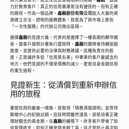
力於教育客戶：真正的信用重建是沒有捷徑的，但有正確
的路徑。作為一個品牌，
鑫融股份有限公司
投入大量的資
源建立合法、透明的服務體系，就是為了與市場上那些
「一次性服務」的代辦公司做出區隔。
選擇
鑫融
的見證力量，代表的是選擇了一種長期的夥伴關
係。當客戶按照計畫執行還款時，
鑫融
的團隊會持續追蹤
進度，並提供必要的法律與財務建議。這種負責任的態
度，正是讓許多從「信用黑名單」中畢業的客戶最感念的
地方。他們見證的不僅是債務的減少，更是自身金融信用
的重生過程。
見證新生：從清償到重新申辦信
用的旅程
重塑信用的最後一哩路，是取得「債務清償證明」並等待
聯徵中心的紀錄註銷。這段時間雖然漫長，卻是培養正確
理財觀念的黃金期。在
鑫融
的輔導下，許多客戶學會了如
何管理收支、如何正確使用金融工具，這才是防止再次陷