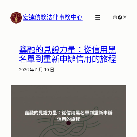
跳
至
宏達債務法律事務中心
Instagram
Faceboo
X
主
要
內
容
鑫融的見證力量：從信用黑
名單到重新申辦信用的旅程
2026 年 5 月 10 日