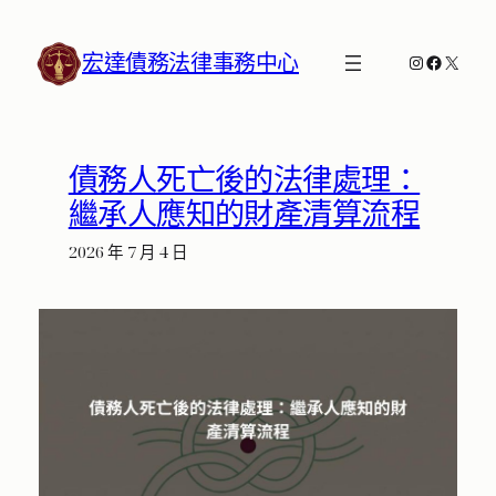
跳
至
宏達債務法律事務中心
Instagram
Faceboo
X
主
要
內
容
債務人死亡後的法律處理：
繼承人應知的財產清算流程
2026 年 7 月 4 日