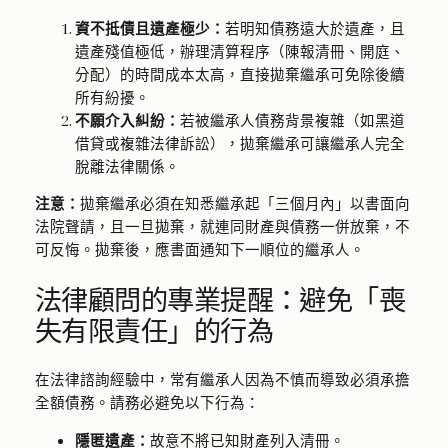
資不抵債且遺產極少：
若明知債務遠大於遺產，且
遺產殘值極低，辦理清算程序（陳報清冊、開庭、
分配）的時間成本太高，直接拋棄繼承可免除後續
所有紛擾。
不願介入糾紛：
若被繼承人債務背景複雜（如黑道
借貸或複雜法律訴訟），拋棄繼承可讓繼承人完全
脫離法律關係。
注意：
拋棄繼承必須在知悉繼承起「三個月內」以書面向
法院聲請，且一旦拋棄，就連同財產與債務一併放棄，不
可反悔。拋棄後，應書面通知下一順位的繼承人。
法律顧問的專業提醒：避免「喪
失有限責任」的行為
在法律諮詢經驗中，常有繼承人因為不慎而導致必須承擔
全額債務。請務必避免以下行為：
隱匿遺產：
故意不將已知財產列入清冊。