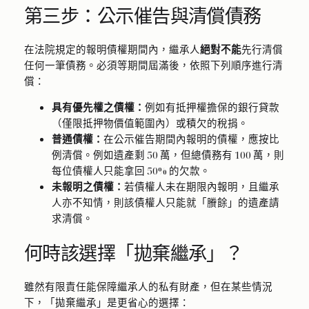
第三步：公示催告與清償債務
在法院規定的報明債權期間內，繼承人
絕對不能
先行清償
任何一筆債務。必須等期間屆滿後，依照下列順序進行清
償：
具有優先權之債權：
例如有抵押權擔保的銀行貸款
（僅限抵押物價值範圍內）或積欠的稅捐。
普通債權：
在公示催告期間內報明的債權，應按比
例清償。例如遺產剩 50 萬，但總債務有 100 萬，則
每位債權人只能拿回 50% 的欠款。
未報明之債權：
若債權人未在期限內報明，且繼承
人亦不知情，則該債權人只能就「賸餘」的遺產請
求清償。
何時該選擇「拋棄繼承」？
雖然有限責任能保障繼承人的私有財產，但在某些情況
下，「拋棄繼承」是更省心的選擇：