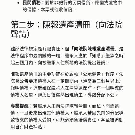
民間債務：
對於非銀行的民間借貸，應翻找遺物中
的借據、本票或催收信函。
第二步：陳報遺產清冊（向法院
聲請）
雖然法律規定是有限責任，但
「向法院陳報遺產清冊」
是
法律程序中最關鍵的一環。繼承人應於「知悉」繼承之時
起三個月內，向被繼承人住所地的法院提出聲請。
陳報遺產清冊的主要功能在於啟動「公示催告」程序。法
院會公告要求債權人在一定期間內（通常為三個月以上）
報明債權。這能確保繼承人在清算遺產時，有一個明確的
債權人名單，避免日後突然出現債主，導致分配不公。
專業提醒：
若繼承人未向法院陳報清冊，而私下開始還
債，一旦後來出現其他債權人，繼承人若因先前的分配導
致後來的債權人受損，可能必須負賠償責任，甚至被迫動
用自有財產補貼。