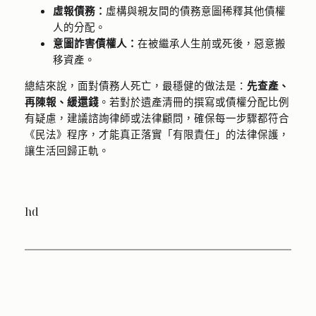
虛報債務：
虛構與親友間的債務意圖稀釋其他債權
人的分配。
意圖詐害債權人：
在被繼承人生前或死後，惡意搬
移資產。
總結來說，面對債務人死亡，最穩健的做法是：
先查產、
再陳報、緩還錢
。若對於遺產清冊的撰寫或債權分配比例
有疑慮，建議諮詢律師或法律顧問，確保每一步驟都符合
《民法》程序，才能真正落實「有限責任」的法律保護，
讓生活回歸正軌。
hd