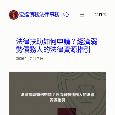
跳
至
宏達債務法律事務中心
Instagram
Faceboo
X
主
要
內
容
法律扶助如何申請？經濟弱
勢債務人的法律資源指引
2026 年 7 月 7 日