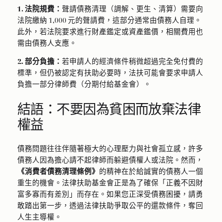
1. 法院規費：
聲請債務清理（調解、更生、清算）需要向
法院繳納 1,000 元的聲請費，這部分通常由債務人自理。
此外，若法院要求進行財產鑑定或資產鑑價，相關費用也
需由債務人支應。
2. 部分負擔：
若申請人的經濟條件稍微超過完全免付費的
標準，但仍被認定有扶助必要時，法扶可能會要求申請人
負擔一部分律師費（分期付給基金會）。
結語：不要因為貧困而放棄法律
權益
債務問題往往伴隨著極大的心理壓力與社會孤立感，許多
債務人因為擔心請不起律師而躲避債權人或法院。然而，
《消費者債務清理條例》
的精神在於給誠實的債務人一個
重生的機會。法律扶助基金會正是為了確保「正義不因財
富多寡而有差別」而存在。如果您正深受債務困擾，請勇
敢踏出第一步，透過法律扶助爭取公平的還款條件，奪回
人生主導權。