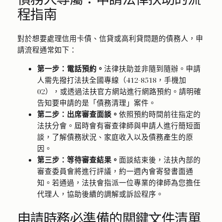
程指南
對於想要處理信用卡債、信貸或高利貸問題的債務人，申
請流程通常如下：
第一步：電話預約。
法律扶助並非隨到隨辦。申請
人需先撥打法扶全國專線（412-8518，手機加
02），或透過法扶官方網站進行網路預約。請明確
告知要申請的是「債務清理」案件。
第二步：出席審查面談。
依照預約時間前往指定的
法扶分會。屆時會有審查律師與申請人進行簡短面
談，了解債務狀況、家庭收入以及債務產生的原
因。
第三步：等待審查結果。
面談結束後，法扶內部的
審查委員會將進行評議，約一週內會寄發書面通
知。若通過，法扶會指派一位專業的律師為您擔任
代理人，協助後續的調解或訴訟程序。
申請時務必準備的關鍵文件清單