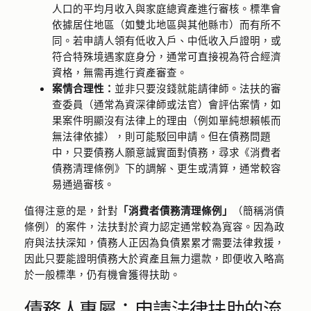
人口的平均月收入與家庭總資產進行審核。標準會
依據居住地區（如雙北地區與其他縣市）而有所不
同。若申請人領有低收入戶、中低收入戶證明，或
符合特殊境遇家庭身分，通常可直接視為符合經濟
資格，無需再進行資產審查。
案情合理性：
並非只要沒錢就能請律師。法扶的審
查委員（通常為資深律師或法官）會評估案情，如
果案件明顯沒有法律上的理由（例如單純想賴帳而
無法律依據），則可能駁回申請。但在債務問題
中，只要債務人願意誠實面對債務，尋求《消費者
債務清理條例》下的調解、更生或清算，通常較容
易通過審核。
值得注意的是，針對
「消費者債務清理條例」
（簡稱消債
條例）的案件，法扶對於資力認定通常較為寬容。因為政
府與法扶深知，債務人正因為負債累累才需要法律救援，
因此只要能證明債務大於資產且無力還款，即便收入略高
於一般標準，仍有機會獲得扶助。
債務人專屬：申請法律扶助的流