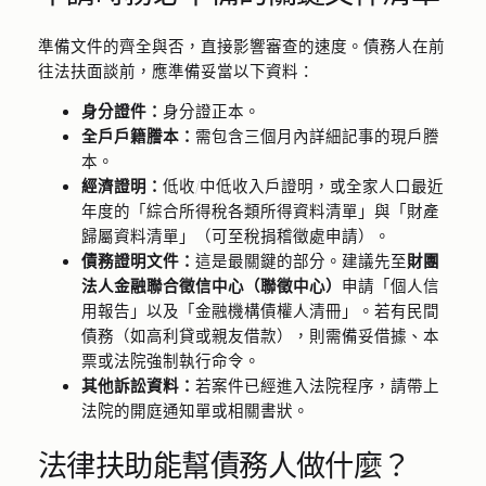
準備文件的齊全與否，直接影響審查的速度。債務人在前
往法扶面談前，應準備妥當以下資料：
身分證件：
身分證正本。
全戶戶籍謄本：
需包含三個月內詳細記事的現戶謄
本。
經濟證明：
低收/中低收入戶證明，或全家人口最近
年度的「綜合所得稅各類所得資料清單」與「財產
歸屬資料清單」（可至稅捐稽徵處申請）。
債務證明文件：
這是最關鍵的部分。建議先至
財團
法人金融聯合徵信中心（聯徵中心）
申請「個人信
用報告」以及「金融機構債權人清冊」。若有民間
債務（如高利貸或親友借款），則需備妥借據、本
票或法院強制執行命令。
其他訴訟資料：
若案件已經進入法院程序，請帶上
法院的開庭通知單或相關書狀。
法律扶助能幫債務人做什麼？