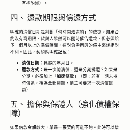
有權酌減）。
四、 還款期限與償還方式
明確的清償日期是判斷「何時開始違約」的依據。如果合
約沒有寫期限，貸與人雖然可以隨時催告還款，但必須給
予一個月以上的準備時間，這對急需用錢的債主來說相對
不利。因此，契約應明確記載：
清償日期：
具體的年月日。
還款方式：
是一次總清償，還是分期攤還？如果是
分期，必須加上
「加速條款」
（即：若有一期未按
時償還，視為全部到期，債主可要求一次清償餘
額）。
五、 擔保與保證人（強化債權保
障）
如果借款金額較大，單靠一張契約可能不夠。此時可以增