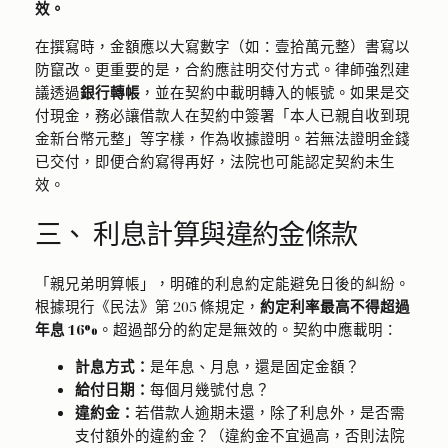
效。
在撰寫時，金額應以大寫數字（如：壹拾萬元整）書寫以
防竄改。更重要的是，合約應註明交付方式。律師強烈建
議透過
銀行轉帳
，並在契約中載明轉入的帳號。如果是交
付現金，務必讓借款人在契約中簽署「本人已親自收到現
金新台幣元整」等字樣，作為收據證明。若無法證明金錢
已交付，即便合約寫得再好，法院也可能認定契約未生
效。
三、 利息計算與違約金條款
「親兄弟明算帳」，明確的利息約定能避免日後的糾紛。
根據現行《民法》第 205 條規定，
約定利率最高不得超過
年息 16%
。超過部分的約定是無效的。契約中應載明：
計息方式：
是年息、月息，還是固定金額？
給付日期：
每個月幾號付息？
違約金：
若借款人逾期未還，除了利息外，是否需
支付額外的違約金？（違約金不宜過高，否則法院