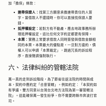
加「擔保」條款：
連帶保證人：
找第三方願意承擔連帶責任的人簽
字。當借款人不還錢時，你可以直接找保證人要
錢。
抵押權設定：
若對方有不動產，應去地政事務所辦
理抵押權設定，這比任何文字約定都更有保障。
本票：
實務上常要求借款人同時簽發與借款金額相
同的本票。本票最大的優點是，一旦對方違約，債
權人可以申請「本票裁定」，跳過冗長的訴訟程
序，直接聲請強制執行。
六、 法律糾紛的管轄法院
萬一真的走到訴訟階段，為了節省往返法院的時間與成
本，契約中應約定「合意管轄」。例如約定：「本契約如
有爭議，雙方同意以台灣台北地方法院為第一審管轄法
院」。這能確保萬一發生紛爭，你不需要跨縣市奔波打官
司。