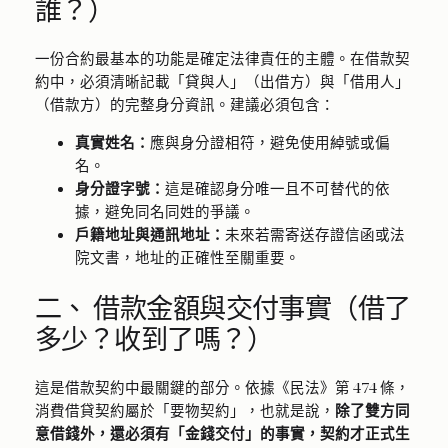
誰？）
一份合約最基本的功能是確定法律責任的主體。在借款契
約中，必須清晰記載「貸與人」（出借方）與「借用人」
（借款方）的完整身分資訊。建議必須包含：
真實姓名：
應與身分證相符，避免使用綽號或偏
名。
身分證字號：
這是確認身分唯一且不可替代的依
據，避免同名同姓的爭議。
戶籍地址與通訊地址：
未來若需寄送存證信函或法
院文書，地址的正確性至關重要。
二、 借款金額與交付事實（借了
多少？收到了嗎？）
這是借款契約中最關鍵的部分。依據《民法》第 474 條，
消費借貸契約屬於「要物契約」，也就是說，
除了雙方同
意借錢外，還必須有「金錢交付」的事實，契約才正式生