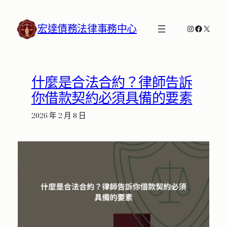
跳
至
宏達債務法律事務中心
Instagram
Faceboo
X
主
要
內
容
什麼是合法合約？律師告訴
你借款契約必須具備的要素
2026 年 2 月 8 日