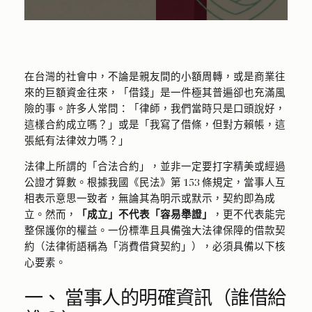
在台灣的社會中，不論是親友間的小額周轉，或是商業往
來的巨額資金往來，「借錢」是一件極其普遍卻也充滿風
險的事。許多人常問：「律師，我們當時只是口頭說好，
這樣合約成立嗎？」或是「我寫了借條，但對方賴帳，這
張紙有法律效力嗎？」
法律上所謂的「合法合約」，並非一定要打字精美或經過
公證才算數。根據我國《民法》第 153 條規定，當事人互
相表示意思一致者，無論其為明示或默示，契約即為成
立。然而，
「成立」不代表「容易舉證」
，更不代表能完
整保護你的權益。一份標準且具備強大法律保障的借款契
約（法律術語稱為「消費借貸契約」），必須具備以下核
心要素。
一、 當事人的明確資訊（誰借給