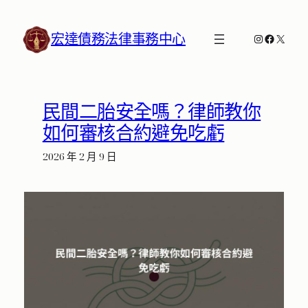
跳
至
宏達債務法律事務中心
Instagram
Faceboo
X
主
要
內
容
民間二胎安全嗎？律師教你
如何審核合約避免吃虧
2026 年 2 月 9 日