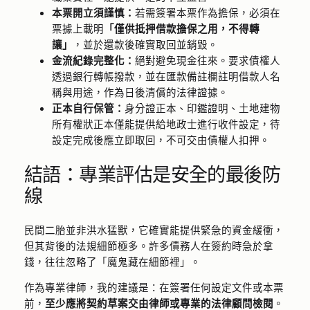
本票開立須謹慎：
若需簽署本票作為擔保，必須在
票據上載明
「僅供抵押借款擔保之用，不得轉
讓」
，並於還款後確實取回並銷毀。
金流紀錄完整化：
絕對避免現金往來。要求債權人
透過銀行轉帳撥款，並在匯款備註欄註明借款人名
稱與用途，作為日後清償的法律證據。
正本自行保管：
身分證正本、印鑑證明、土地建物
所有權狀正本僅能提供給地政士進行收件設定，待
設定完成後應立即取回，不可交由債權人扣押。
結語：專業評估是安全的最後防
線
民間二胎並非洪水猛獸，它確實能提供緊急的資金緩衝，
但其背後的法規細節極多。許多債務人在簽約時急於拿
錢，往往忽略了「魔鬼藏在細節裡」。
作為專業律師，我的建議是：在簽署任何設定文件或本票
前，
至少應將契約草案交由律師或專業的法律顧問檢閱
。