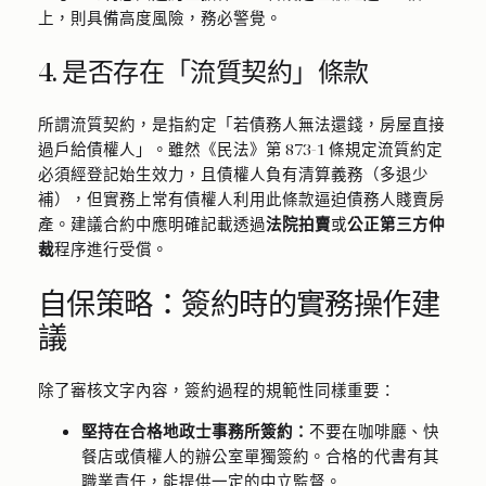
上，則具備高度風險，務必警覺。
4. 是否存在「流質契約」條款
所謂流質契約，是指約定「若債務人無法還錢，房屋直接
過戶給債權人」。雖然《民法》第 873-1 條規定流質約定
必須經登記始生效力，且債權人負有清算義務（多退少
補），但實務上常有債權人利用此條款逼迫債務人賤賣房
產。建議合約中應明確記載透過
法院拍賣
或
公正第三方仲
裁
程序進行受償。
自保策略：簽約時的實務操作建
議
除了審核文字內容，簽約過程的規範性同樣重要：
堅持在合格地政士事務所簽約：
不要在咖啡廳、快
餐店或債權人的辦公室單獨簽約。合格的代書有其
職業責任，能提供一定的中立監督。