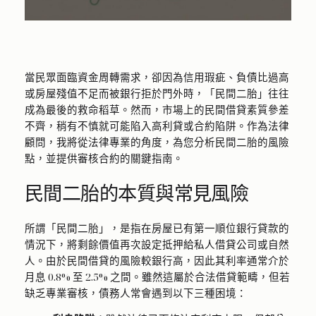
當民眾面臨資金周轉需求，卻因為信用瑕疵、負債比過高
或房屋殘值不足而被銀行拒於門外時，「民間二胎」往往
成為最後的救命稻草。然而，市場上的民間借貸素質參差
不齊，稍有不慎就可能陷入高利貸或合約陷阱。作為法律
顧問，我將從法律專業的角度，為您分析民間二胎的風險
點，並提供審核合約的關鍵指南。
民間二胎的本質與常見風險
所謂「民間二胎」，是指在房屋已有第一順位銀行貸款的
情況下，將剩餘價值再次設定抵押給私人借貸公司或自然
人。由於民間借貸的風險較銀行高，因此其利率通常介於
月息 0.8% 至 2.5% 之間。雖然這屬於合法借貸範疇，但若
缺乏專業審核，債務人常會遇到以下三種困境：