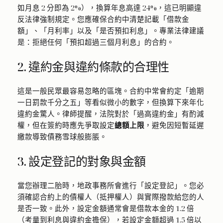
如月息 2 分即為 2%），換算年息高達 24%，這已明顯違
反法律強制規定。您應確保合約中清楚記載「借款金
額」、「月利率」以及「是否預扣利息」。專業法律建議
是：拒絕任何「預扣超過三個月利息」的合約。
2. 違約金與違約條款的合理性
這是一般民眾最容易忽略的區塊。合約中常會約定「逾期
一日罰款千分之五」等看似微小的數字，但換算下來年化
違約金驚人。律師提醒，法院對於「過高違約金」有酌減
權，但在簽約時應先爭取設定
總額上限
，避免因短暫延遲
繳款導致債務雪球般膨脹。
3. 設定登記的對象與金額
當您辦理二胎時，地政事務所會進行「設定登記」。您必
須確認合約上的債權人（抵押權人）與實際撥款給您的人
是否一致。此外，設定金額通常會是借款本金的 1.2 倍
（考量到利息與違約金擔保），若設定金額超過 1.5 倍以