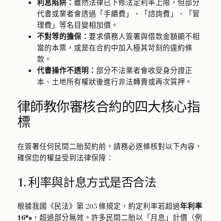
利息陷阱：
雖然法律已下修法定利率上限，但部分
代書或業者會透過「手續費」、「諮詢費」、「管
理費」等名目變相加價。
不對等的擔保：
要求債務人簽署與借款金額顯不相
當的本票，或是在合約中加入極其苛刻的違約條
款。
代書操作不透明：
部分不法業者會收受身分證正
本、土地所有權狀後進行非法轉賣或再次質押。
律師教你審核合約的四大核心指
標
在簽署任何民間二胎契約前，請務必逐條核對以下內容，
確保您的權益受到法律保障：
1. 利率與計息方式是否合法
根據我國《民法》第 205 條規定，約定利率若超過
年利率
16%
，超過部分無效。許多民間二胎以「月息」計價（例