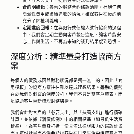
債、收入與支出，提供專業的法律建議。
合約明確化：
鑫融的服務合約條款清晰，杜絕任何
隱藏性費用或後續追收的情況，確保客戶在簽約前
充分了解權利義務。
定期進度回報：
在與銀行或債權人進行協商的過程
中，我們會定期主動向客戶報告進度，讓客戶能安
心工作與生活，不再為未知的談判結果感到恐慌。
深度分析：精準量身打造協商方
案
每個人的債務成因與財務狀況都是獨一無二的，因此「套
用模板」的協商方案往往難以達成理想結果。
鑫融
的優勢
在於我們對個案的深度分析。我們不只是幫客戶填表，而
是協助客戶重新梳理財務結構。
我們會針對客戶的「必要支出」與「扶養支出」進行精確
計算，並依據《消債條例》中的相關標準（如最低生活費
標準），為客戶量身打造一份具備法律說服力的還款計畫
書。這份計畫書不僅要能讓客戶在日常生活中維持基本尊