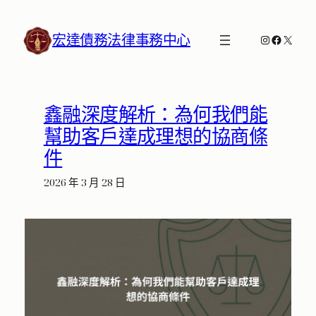
跳
至
宏達債務法律事務中心
Instagram
Faceboo
X
主
要
內
容
鑫融深度解析：為何我們能
幫助客戶達成理想的協商條
件
2026 年 3 月 28 日