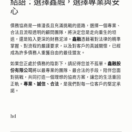
結語：選擇鑫融，選擇專業與安
心
債務協商是一條漫長且充滿挑戰的道路，選擇一個專業、
合法且流程透明的顧問團隊，將決定您是走向重生的坦
途，還是陷入更深的財務泥淖。
鑫融
憑藉著對法律的精準
掌握、對流程的嚴謹要求，以及對客戶的真誠關懷，已經
成為許多債務人重獲自由的最佳盟友。
如果您正處於債務的陰影下，請記得您並不孤單。
鑫融股
份有限公司
將以最專業的團隊、最合法的手段，陪伴您面
對挑戰，共同打造一個理想的協商方案，讓您的生活重回
正軌。
專業、誠信、合法
，是我們對每一位客戶的堅定承
諾。
hd