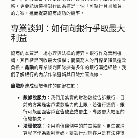
嚴，更要能讓債權銀行認為這是一個「可執行且具誠意」
的方案，進而提高協商成功的機率。
專業談判：如何向銀行爭取最大
利益
協商的本質是一場心理與法律的博弈。銀行作為營利機
構，其目標是回收最大債權；而債務人的目標是降低還款
負擔。
鑫融
的專業談判團隊擁有多年的銀行溝通經驗，我
們了解銀行的內部作業邏輯與風險控管底線。
鑫融
能達成理想條件的關鍵在於：
數據說服力：
我們用紮實的財務數據告訴銀行，目
前的方案是客戶還款能力的上限，若強行逼債，銀
行可能面臨客戶宣告破產或更生，導致更大幅度的
債權損失。
法理依據：
引用消債條例中的前置協商、更生或清
算程序作為談判籌碼，讓銀行理解客戶是有法律後