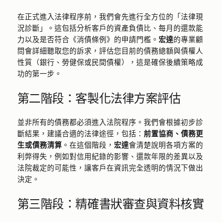
在正式進入法律程序前，我們會先進行全方位的「法律現
況診斷」。這包括分析客戶的資產負債比、每月的還款能
力以及是否符合《消債條例》的申請門檻。
宏達
的專業顧
問會詳細聽取您的訴求，評估您目前的債務總額與債權人
性質（銀行、勞健保或民間債權），這是確保後續策略成
功的第一步。
第二階段：客製化法律方案評估
並非所有的債務都必須進入法院程序。我們會根據初步診
斷結果，建議合適的法律途徑，包括：
前置協商、債務更
生或債務清算
。在這個階段，
宏達
會清楚說明各項方案的
利弊得失，例如對信用紀錄的影響、還款年限的差異以及
法院裁定的可能性，讓客戶在資訊完全透明的情況下做出
決定。
第三階段：精確書狀審查與資料核實