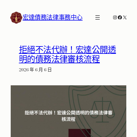
跳
至
宏達債務法律事務中心
Instagram
Faceboo
X
主
要
內
容
拒絕不法代辦！宏達公開透
明的債務法律審核流程
2026 年 6 月 6 日