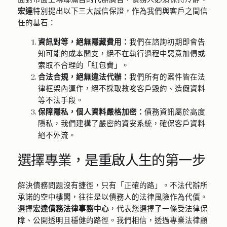
宏達
特別提出以下三大誠信保證，作為我們與客戶之間信
任的基石：
資訊對等，絕無隱藏費用：
我們在諮詢初期即會告
知可能的成本開支，絕不在執行過程中惡意加價或
索取不合理的「紅包費」。
合法合規，絕無違法代辦：
我們所有的案件皆在法
律框架內運作，絕不採取教唆客戶毀約、造假資料
等不法手段。
保障隱私，個人資料嚴格加密：
債務資訊屬於高度
隱私，我們建構了嚴密的資安系統，確保客戶資料
絕不外流。
選擇專業，是重啟人生的第一步
解決債務問題沒有捷徑，只有「正確的路」。不法代辦所
承諾的空中樓閣，往往是以債務人的法律風險作為代價。
選擇
宏達債務法律事務中心
，代表您選擇了一條受法律保
障、公開透明且穩健的路徑。我們相信，透過專業法律顧