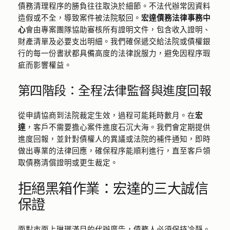
債務清理程序的勝負往往取決於細節。不法代辦常因資料
造假或不全，導致案件被法院駁回。
宏達債務法律事務中
心
會由專案團隊協助審核所有證明文件，包含收入證明、
財產清單及必要支出明細。我們確保遞交給法院或債權銀
行的每一份書狀都具備高度的法律說服力，避免因程序瑕
疵而影響權益。
第四階段：全程法律監督與進度回報
從申請協商到法院裁定生效，過程可能耗時數月。在
宏
達
，客戶不需要擔心案件進度石沉大海。我們會定期提供
進度回報，並針對債權人的異議或法院的補件通知，即時
做出專業的法律回應，確保程序能順利進行，直至客戶領
取債務清償證明或更生裁定。
拒絕黑箱作業：宏達的三大誠信
保證
面對市面上琳瑯滿目的代辦廣告，債務人必須保持冷靜。