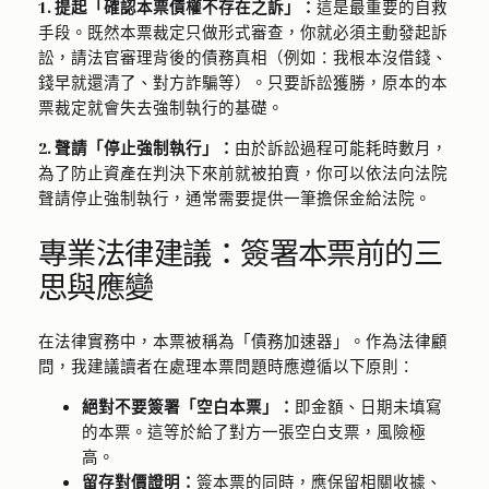
1. 提起「確認本票債權不存在之訴」：
這是最重要的自救
手段。既然本票裁定只做形式審查，你就必須主動發起訴
訟，請法官審理背後的債務真相（例如：我根本沒借錢、
錢早就還清了、對方詐騙等）。只要訴訟獲勝，原本的本
票裁定就會失去強制執行的基礎。
2. 聲請「停止強制執行」：
由於訴訟過程可能耗時數月，
為了防止資產在判決下來前就被拍賣，你可以依法向法院
聲請停止強制執行，通常需要提供一筆擔保金給法院。
專業法律建議：簽署本票前的三
思與應變
在法律實務中，本票被稱為「債務加速器」。作為法律顧
問，我建議讀者在處理本票問題時應遵循以下原則：
絕對不要簽署「空白本票」：
即金額、日期未填寫
的本票。這等於給了對方一張空白支票，風險極
高。
留存對價證明：
簽本票的同時，應保留相關收據、