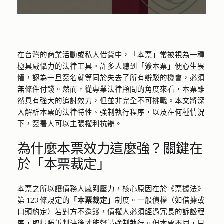
在台灣的商業活動或私人借貸中，「本票」常被視為一種
極具威懾力的法律工具。許多人聽到「簽本票」便心生畏
懼，認為一旦簽名就等同於失去了所有辯駁的機會，必須
無條件付錢。然而，從專業法律顧問的角度來看，本票雖
然具有強大的追討效力，但並非完全不可挑戰。本文將深
入解析本票的法律特性、強制執行程序，以及在何種情況
下，簽署人可以主張權利抗辯。
為什麼本票效力這麼強？關鍵在
於「本票裁定」
本票之所以讓債務人感到壓力，核心原因在於《票據法》
第 123 條規定的
「本票裁定」
制度。一般債權（如借據或
口頭約定）若對方不還錢，債權人必須經過冗長的訴訟程
序，取得勝訴判決後才能聲請強制執行。但本票不同，只