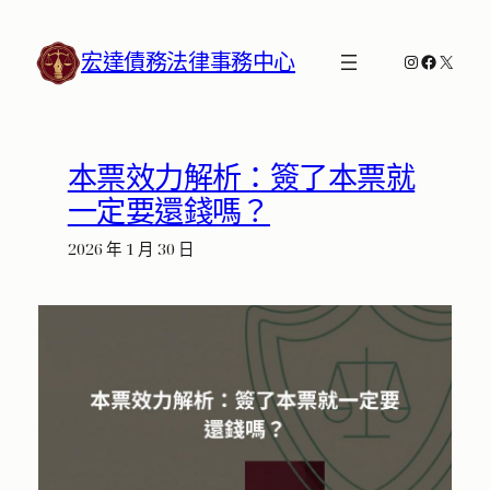
跳
至
宏達債務法律事務中心
Instagram
Faceboo
X
主
要
內
容
本票效力解析：簽了本票就
一定要還錢嗎？
2026 年 1 月 30 日