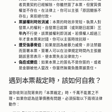
者買賣契約已經解除，你雖然簽了本票，但實質債
權並不存在。在法律上，你可以主張「原因關係不
存在」來拒絕付款。
票據權利時效消滅：
本票的時效非常短。執票人對
發票人的權利，自發票日起算（或到期日起算）
三
年內
不行使，該票據權利即消滅。若債權人超過三
年才拿本票來討錢，你可以主張時效抗辯。
遭受強暴脅迫：
如果是因為被暴力威脅、非法禁錮
而簽署本票，簽署人可以在法律規定時間內主張撤
銷該意思表示，使本票失去法律效力。
偽造或變造：
如果本票上的簽名不是你簽的，或者
是金額被他人竄改，你當然無需負擔票據責任。
遇到本票裁定時，該如何自救？
當你收到法院寄來的「本票裁定」時，千萬不能置之不
理。如果你認為這筆債務有問題，必須採取以下兩項法律
動作：