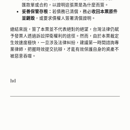
匯款單或合約，以證明這張票是為什麼而簽。
妥善保管存根：
若債務已清償，務必
收回本票原件
並銷毀
，或要求債權人簽署清償證明。
總結來說，簽了本票並不代表絕對的絕望，台灣法律仍賦
予發票人透過訴訟捍衛權利的途徑。然而，由於本票裁定
生效速度極快，一旦涉及法律糾紛，建議第一時間諮詢專
業律師，把握時效提交抗辯，才能有效保護自身的資產不
被惡意吞噬。
hd