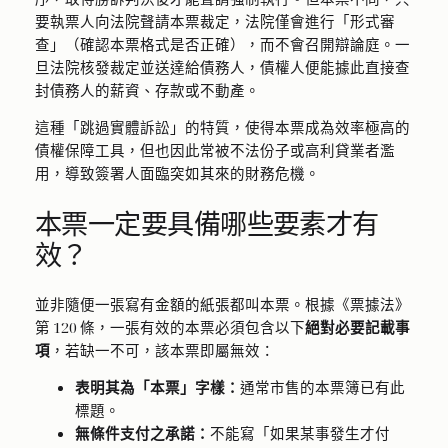
要執票人向法院聲請本票裁定，法院僅會進行「形式審
查」（確認本票格式是否正確），而不會召開辯論庭。一
旦法院核發裁定並送達給債務人，債權人便能據此直接查
封債務人的薪資、存款或不動產。
這種「跳過實體訴訟」的特質，使得本票成為效率極高的
債權保障工具，但也因此常被不法份子或高利貸業者濫
用，導致簽署人面臨突如其來的財務危機。
本票一定要具備哪些要素才有
效？
並非隨便一張寫有金額的紙張都叫本票。根據《票據法》
第 120 條，一張有效的本票必須包含以下
絕對必要記載事
項
，若缺一不可，該本票即屬無效：
表明其為「本票」字樣：
通常市售的本票簿已有此
標題。
無條件支付之承諾：
不能寫「如果某事發生才付