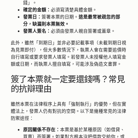
錢」。
確定的金額：
必須寫清楚具體金額。
發票日：
簽署本票的日期。
這是最常被疏忽的部
分，缺漏則本票無效。
發票人簽名：
必須由發票人親自簽署或蓋章。
此外，雖然「到期日」並非必要記載事項（未載到期日視
為見票即付），但大多數情況下，執票人會在需要追債時
自行填寫或要求發票人填寫。若發票人未授權他人填寫金
額或日期，而執票人擅自填寫，可能涉及偽造文書罪。
簽了本票就一定要還錢嗎？常見
的抗辯理由
雖然本票在法律程序上具有「強制執行」的優勢，但在實
體法上，發票人仍有對抗的空間。以下是幾種常見的法律
防禦途徑：
原因關係不存在：
本票是基於某種原因（如借貸、
買賣）而簽署。如果對方根本沒把借款交給你，或