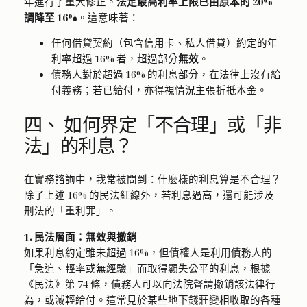
年進行了重大修正。
法定最高利率上限已由原本的 20%
調降至 16%
。這意味著：
任何借貸契約（包含信用卡、私人借貸）約定的年
利率超過 16% 者，超過部分
無效
。
債務人對於超過 16% 的利息部分，在法律上沒有給
付義務；若已給付，亦得視情況主張折抵本金。
四、 如何界定「不合理」或「非
法」的利息？
在實務諮詢中，我常被問到：什麼樣的利息算是不合理？
除了上述 16% 的民法紅線外，若利息過高，還可能涉及
刑法的「重利罪」。
1. 民法層面：無效與撤銷
如果利息約定雖未超過 16%，但債權人是利用債務人的
「急迫、輕率或無經驗」而取得顯失公平的利息，根據
《民法》第 74 條，債務人可以向法院聲請撤銷該法律行
為，或減輕給付。這常見於某些地下錢莊變相收取的各種