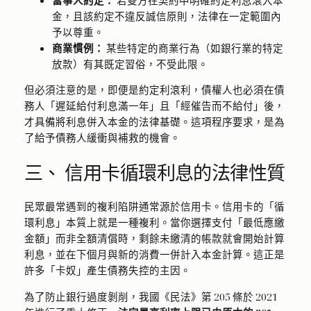
金，且該約定不違反誠信原則，法律在一定範圍內
予以尊重。
商業慣例：
某些特定的商業行為（如銀行業的特定
放款）有其既定習俗，不受此限。
但必須注意的是，即便是約定利滾利，債權人也必須在債
務人「遲延給付利息滿一年」且「經催告而不給付」後，
才具備將利息併入本金的法律基礎。這項程序要求，是為
了給予債務人緩衝與補救的機會。
三、 信用卡循環利息的法律性質
民眾最常遇到的複利陷阱通常源於信用卡。信用卡的「循
環利息」本質上就是一種複利。當你選擇支付「最低應繳
金額」而非全額清償時，剩餘未繳清的帳款就會開始計算
利息，並在下個月與新的消費一併計入本金計算。這正是
許多「卡奴」產生債務失控的主因。
為了防止銀行過度剝削，我國《民法》第 205 條於 2021