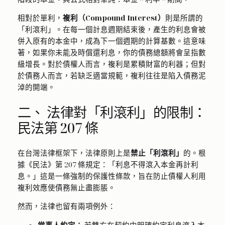
相對於單利，
複利（Compound Interest）
則是所謂的
「利滾利」。在每一個計息週期結束後，產生的利息會被
併入原有的本金中，成為下一個週期的計算基數。這意味
著，如果你未能及時償還利息，你的債務總額將會呈指數
級增長。對於債權人而言，複利是累積財富的利器；但對
於債務人而言，若缺乏適當規範，複利往往是陷入債務泥
淖的開端。
二、 法律對「利滾利」的限制：
民法第 207 條
在台灣法律框架下，法律原則上是
禁止「利滾利」
的。根
據《民法》第 207 條規定：「利息不得滾入本金再計利
息。」這是一條強制的保護性條款，旨在防止債權人利用
複利效應使債務無止盡膨脹。
然而，法律也留有兩項例外：
當事人約定：
若雙方在契約中明確約定利息滾入本