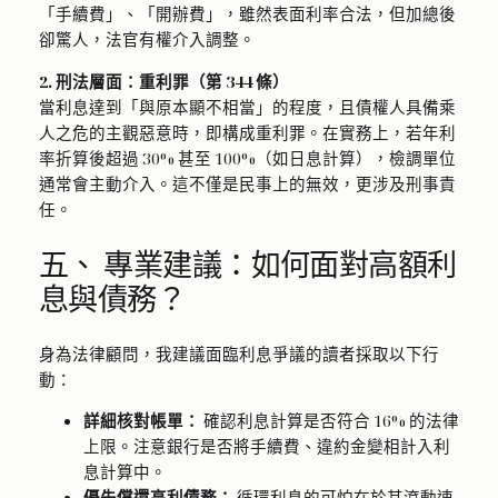
「手續費」、「開辦費」，雖然表面利率合法，但加總後
卻驚人，法官有權介入調整。
2. 刑法層面：重利罪（第 344 條）
當利息達到「與原本顯不相當」的程度，且債權人具備乘
人之危的主觀惡意時，即構成重利罪。在實務上，若年利
率折算後超過 30% 甚至 100%（如日息計算），檢調單位
通常會主動介入。這不僅是民事上的無效，更涉及刑事責
任。
五、 專業建議：如何面對高額利
息與債務？
身為法律顧問，我建議面臨利息爭議的讀者採取以下行
動：
詳細核對帳單：
確認利息計算是否符合 16% 的法律
上限。注意銀行是否將手續費、違約金變相計入利
息計算中。
優先償還高利債務：
循環利息的可怕在於其滾動速