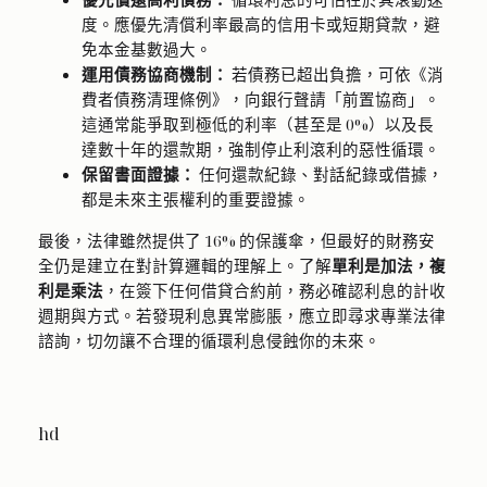
度。應優先清償利率最高的信用卡或短期貸款，避
免本金基數過大。
運用債務協商機制：
若債務已超出負擔，可依《消
費者債務清理條例》，向銀行聲請「前置協商」。
這通常能爭取到極低的利率（甚至是 0%）以及長
達數十年的還款期，強制停止利滾利的惡性循環。
保留書面證據：
任何還款紀錄、對話紀錄或借據，
都是未來主張權利的重要證據。
最後，法律雖然提供了 16% 的保護傘，但最好的財務安
全仍是建立在對計算邏輯的理解上。了解
單利是加法，複
利是乘法
，在簽下任何借貸合約前，務必確認利息的計收
週期與方式。若發現利息異常膨脹，應立即尋求專業法律
諮詢，切勿讓不合理的循環利息侵蝕你的未來。
hd