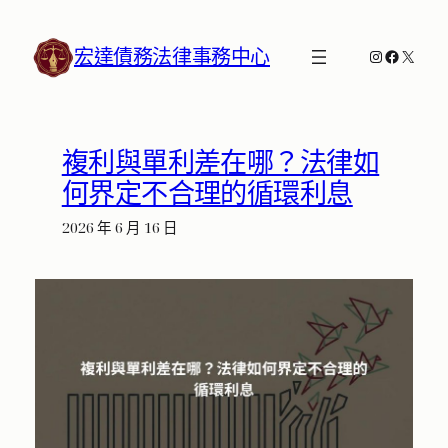
跳
至
宏達債務法律事務中心
Instagram
Faceboo
X
主
要
內
容
複利與單利差在哪？法律如
何界定不合理的循環利息
2026 年 6 月 16 日