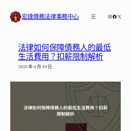
跳
至
宏達債務法律事務中心
Instagram
Faceboo
X
主
要
內
容
法律如何保障債務人的最低
生活費用？扣薪限制解析
2026 年 6 月 19 日