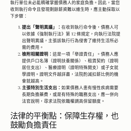
執行單位未必能精確掌握債務人的家庭負擔。因此，當您
收到執行命令且發現剩餘薪資難以維生時，應主動採取以
下步驟：
提出「聲明異議」：
在收到執行命令後，債務人可
以依據《強制執行法》第 12 條規定，向執行法院提
出聲明異議，主張該執行行為侵害了維持生活所必
需的費用。
檢附相關證明：
這是一項「舉證責任」。債務人應
提供戶口名簿（證明扶養關係）、租賃契約（證明
居住支出）、醫療證明（證明特殊開支）或子女就
學證明。證明文件越詳盡，法院酌減扣薪比例的機
會就越高。
主張特別生活支出：
如果債務人患有慢性疾病需要
長期負擔藥費，或是有特殊的職務支出，應一併向
法官說明，尋求法院依職權調高保留額度。
法律的平衡點：保障生存權，也
鼓勵負擔責任