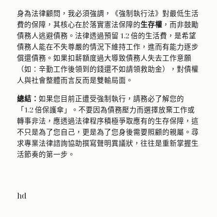
身為法律顧問，我必須強調，《強制執行法》對最低生活
費的保障，其核心在於落實憲法保障的
生存權
，而非鼓勵
債務人逃避債務。法律透過預留 1.2 倍的生活費，是希望
債務人能在不失尊嚴的情況下維持工作，進而有能力逐步
償還債務。如果扣薪額度過大導致債務人失去工作意願
（如：辛勤工作後領到的錢還不如請領救助金），對債權
人與社會整體而言反而是雙輸局面。
總結：
如果您目前正遭受強制執行，請務必了解您的
「1.2 倍保護傘」。不要因為債務壓力而選擇放棄工作或
轉事非法，應透過法律程序積極爭取應有的生存保障，這
不只是為了您自己，更是為了您身後需要照顧的親屬。尋
求專業法律諮詢協助撰寫聲明異議狀，往往是重新掌握生
活節奏的第一步。
hd