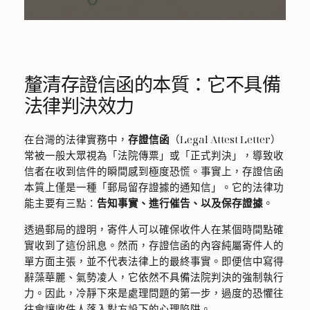
釐清存證信函的本質：它不具備
法律判決效力
在台灣的法律實務中，
存證信函
（Legal Attest Letter）
常被一般大眾視為「法院傳票」或「正式判決」，導致收
信者在收到信件的瞬間感到極度恐慌。事實上，存證信函
本質上僅是一種「郵局留存證據的通知信」。它的法律功
能主要有三點：
告知事實、進行催告、以及保存證據
。
透過郵局的證明，寄件人可以確保收件人在某個時間點確
實收到了這份訊息。然而，存證信函的內容純屬寄件人的
單方面主張，並不代表法律上的最終事實。即便信中寫得
辭藻華麗、氣勢凌人，它依然不具備法院判決的強制執行
力。因此，冷靜下來是處理問題的第一步，過度的恐懼往
往會讓收件人落入對方設下的心理陷阱。