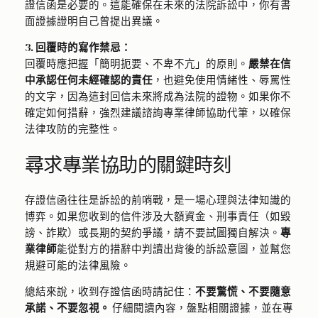
證信函是必要的。這能確保在未來的法院訴訟中，你有書
面證據證明自己曾提出異議。
3. 回覆時的寫作禁忌：
回覆時應把握「簡明扼要、不卑不亢」的原則。
嚴禁在信
中承認任何未經確認的責任
，也避免使用情緒性、辱罵性
的文字，因為這封回信未來將成為法院的證物。如果你不
確定如何措辭，強烈建議諮詢專業律師協助代筆，以確保
法律攻防的完整性。
尋求專業協助的關鍵時刻
存證信函往往是訴訟的前哨戰，是一場心理與法律知識的
博弈。如果您收到的信件涉及大額資金、刑事責任（如毀
謗、詐欺）或長期的契約爭議，請不要試圖獨自解決。
專
業律師
能從對方的措辭中判讀出背後的訴訟意圖，並幫您
規避可能的法律風險。
總結來說，收到存證信函時請記住：
不要驚慌、不要隨意
承諾、不要忽視。
仔細閱讀內容，盤點相關證據，並在專