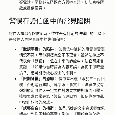
疑電話，請務必先透過官方管道查證，切勿直接匯
款或提供個資。
警惕存證信函中的常見陷阱
寄件人撰寫存證信函時，往往帶有特定的法律目的。以下
是收件人最容易踩中的幾個陷阱：
「默認事實」的陷阱：
如果信中陳述的事實與實際
情況不符，而你選擇完全不予理會，雖然法律上不
代表你「默認」，但在未來的訴訟中，法官可能會
質疑：「如果你當時認為內容有誤，為何不即時澄
清？」這可能導致心證上的不利。
「限期答覆」的恐嚇：
信中常出現「限於三日內回
覆，否則逕行起訴」等字眼。事實上，法律並沒有
強制規定收件人一定要在對方要求的期限內回覆。
這類要求通常是為了製造心理壓力，迫使你在慌亂
中做出錯誤的承諾。
「誘導自白」的措辭：
某些巧妙的文字會誘導你承
認某些對你不利的事實。例如：「關於台端欠款一