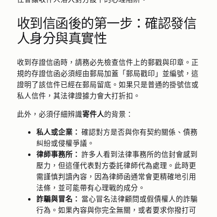
收到信函後的第一步：確認發信
人身分與真實性
收到存證信函時，請務必先檢查信件上的郵戳與印章。正
規的存證信函必須經由郵局加蓋「郵局戳印」並編號，這
證明了該信件已經在郵局留底。如果只是普通的掛號信或
私人信件，其法律證據力會大打折扣。
此外，必須仔細辨識
寄件人
的背景：
私人或企業：
確認對方是否與你有契約關係、債務
糾紛或侵權爭議。
律師事務所：
許多人看到法律事務所的信封會感到
壓力，但這僅代表對方委託律師代為處理。此時更
需謹慎判讀內容，因為律師函通常會更精確地引用
法條，並可能帶有心理戰的成分。
詐騙與冒名：
當心冒名法律顧問或假債權人的詐騙
行為。如果內容與你完全無關，或者要求你撥打可