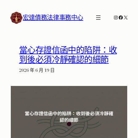
跳
至
宏達債務法律事務中心
Instagram
Faceboo
X
主
要
內
容
當心存證信函中的陷阱：收
到後必須冷靜確認的細節
2026 年 6 月 19 日