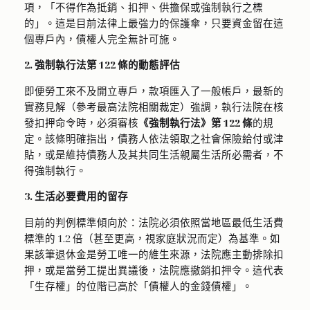
項，「不得作為抵銷、扣押、供擔保或強制執行之標
的」。這是目前法律上最強力的保護傘，只要資金留在這
個專戶內，債權人完全無計可施。
2. 強制執行法第 122 條的動態評估
即便勞工來不及開立專戶，款項匯入了一般帳戶，最新的
實務見解（參考最高法院相關裁定）強調，執行法院在核
發扣押命令時，必須審核
《強制執行法》第 122 條
的規
定。該條明確指出，債務人依法領取之社會保險給付或津
貼，或是維持債務人及其共同生活親屬生活所必需者，不
得強制執行。
3. 生活必要費用的留存
目前的判例標準傾向於：法院必須依照當地區最低生活費
標準的 1.2 倍（甚至更高，視家庭狀況而定）為基準。如
果該筆退休金是勞工唯一的維生來源，法院應主動排除扣
押，或是當勞工提出異議後，法院應撤銷扣押令。這代表
「生存權」的位階已高於「債權人的金錢債權」。