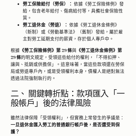
勞工保險給付（勞保）：
依據《勞工保險條例》發
給，包含老年給付、傷病給付等，具備社會保險性
質。
勞工退休金（勞退）：
依據《勞工退休金條例》
（新制）或《勞動基準法》（舊制）發給，屬於雇
主對勞工延期支付的薪資，存於個人專戶中。
根據
《勞工保險條例》第 29 條
與
《勞工退休金條例》第
29 條
的明文規定，受領這些給付的權利，「不得扣押、
讓與、抵銷或供擔保」。這意味著，當這些款項還在勞保
局或勞退專戶內，或是受領權利本身，債權人是絕對無法
透過法院強制執行的。
二、 關鍵轉折點：款項匯入「一
般帳戶」後的法律風險
雖然法律保障「受領權利」，但實務上常發生的爭議是：
一旦退休金匯入勞工的普通銀行帳戶後，是否還受到保
護？