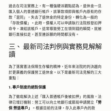
過去在司法實務上，有一種強硬派觀點認為，退休金一旦
匯入個人的普通銀行帳戶，該筆款項即與帳戶內原有的存
款「混同」，失去了退休金的特定身份，轉化為一般的
「存款債權」。此時，債權人可以申請執行法院核發扣押
命令，凍結該帳戶。這常導致勞工在領到錢的瞬間，就被
銀行直接扣走，甚至連訴願的時間都沒有。
三、 最新司法判例與實務見解解
讀
為了落實憲法保障生存權的精神，近年來法院的判決趨向
於更廣義的保護勞工退休金。以下是最新司法見解的三大
重點：
1. 專戶制度的絕對保護
為了徹底解決上述「匯入普通帳戶後被扣押」的風險，法
律已增訂機制：勞工可以向土地銀行或郵局申請開立
「勞
保/勞退專戶」
。根據目前的法律，存入此專戶內的款