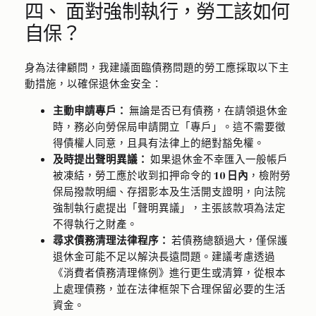
四、 面對強制執行，勞工該如何
自保？
身為法律顧問，我建議面臨債務問題的勞工應採取以下主
動措施，以確保退休金安全：
主動申請專戶：
無論是否已有債務，在請領退休金
時，務必向勞保局申請開立「專戶」。這不需要徵
得債權人同意，且具有法律上的絕對豁免權。
及時提出聲明異議：
如果退休金不幸匯入一般帳戶
被凍結，勞工應於收到扣押命令的
10 日內
，檢附勞
保局撥款明細、存摺影本及生活開支證明，向法院
強制執行處提出「聲明異議」，主張該款項為法定
不得執行之財產。
尋求債務清理法律程序：
若債務總額過大，僅保護
退休金可能不足以解決長遠問題。建議考慮透過
《消費者債務清理條例》進行更生或清算，從根本
上處理債務，並在法律框架下合理保留必要的生活
資金。