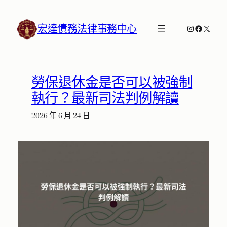
跳
至
宏達債務法律事務中心
Instagram
Faceboo
X
主
要
內
容
勞保退休金是否可以被強制
執行？最新司法判例解讀
2026 年 6 月 24 日