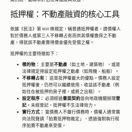
抵押權：不動產融資的核心工具
依據《民法》第 860 條規定，稱普通抵押權者，謂債權人
對於債務人或第三人不移轉占有而供其債權擔保之不動
產，得就該不動產賣得價金優先受償之權。
抵押權的主要特徵如下：
標的物：
主要是
不動產
（如土地、建築物），或是
法律規定得設定抵押權之動產（如飛機、船舶）。
不移轉占有：
這是抵押權最大的優點。債務人設定
抵押權後，仍然可以繼續使用、收益該不動產（例
如住在被抵押的房子裡，或將之出租）。
設定程序：
必須經過
書面契約
並向地政機關辦理
登
記
。未經登記，抵押權不生法律效力。
實行方式：
當債務人不履行債務時，債權人通常需
向法院聲請「拍賣抵押物裁定」，透過強制執行程
序拍賣不動產來受償。