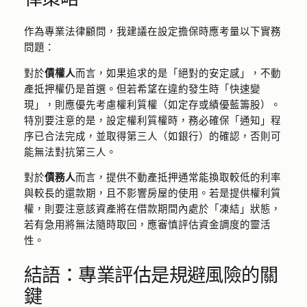
作為專業法律顧問，我建議在設定擔保時應考量以下實務
問題：
對於
債權人
而言，如果追求的是「絕對的安定感」，不動
產抵押權仍是首選。但若希望在違約發生時「快速變
現」，則應優先考慮權利質權（如定存或績優藍籌股）。
特別要注意的是，設定權利質權時，務必確保「通知」程
序已合法完成，並取得第三人（如銀行）的確認，否則可
能無法對抗第三人。
對於
債務人
而言，提供不動產抵押通常能換取較低的利率
與較長的還款期，且不影響房屋的使用。若是提供權利質
權，則要注意該資產將在借款期間內處於「凍結」狀態，
若有急用將無法隨時取回，應審慎評估資金調度的靈活
性。
結語：專業評估是規避風險的關
鍵