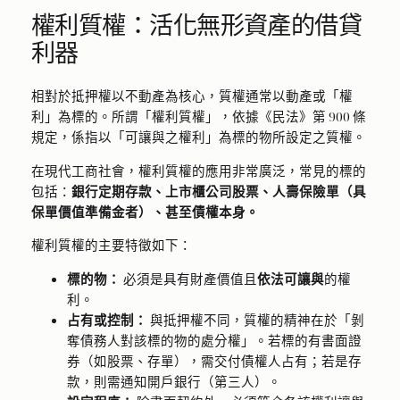
權利質權：活化無形資產的借貸
利器
相對於抵押權以不動產為核心，質權通常以動產或「權
利」為標的。所謂「權利質權」，依據《民法》第 900 條
規定，係指以「可讓與之權利」為標的物所設定之質權。
在現代工商社會，權利質權的應用非常廣泛，常見的標的
包括：
銀行定期存款、上市櫃公司股票、人壽保險單（具
保單價值準備金者）、甚至債權本身。
權利質權的主要特徵如下：
標的物：
必須是具有財產價值且
依法可讓與
的權
利。
占有或控制：
與抵押權不同，質權的精神在於「剝
奪債務人對該標的物的處分權」。若標的有書面證
券（如股票、存單），需交付債權人占有；若是存
款，則需通知開戶銀行（第三人）。