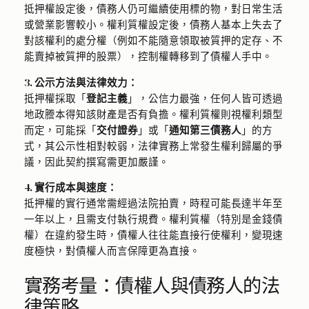
抵押權設定後，債務人仍可繼續使用標的物，對日常生活
或營業影響較小。權利質權設定後，債務人基本上失去了
對該權利的處分權（例如不能隨意領取被質押的定存、不
能賣掉被質押的股票），控制權轉移到了債權人手中。
3. 公示方法與法律效力：
抵押權採取「
登記主義
」，公信力最強，任何人皆可透過
地政謄本得知該財產是否有負擔。權利質權則視權利類型
而定，可能採「
交付證券
」或「
通知第三債務人
」的方
式，其公示性相對較弱，法律實務上常發生權利歸屬的爭
議，因此契約撰寫需更加嚴謹。
4. 實行成本與速度：
抵押權的實行通常需經過法院拍賣，時程可能長達半年至
一年以上，且需支付執行規費。權利質權（特別是金錢債
權）在違約發生時，債權人往往能直接行使權利，變現速
度極快，對債權人而言保障更為直接。
實務考量：債權人與債務人的法
律策略