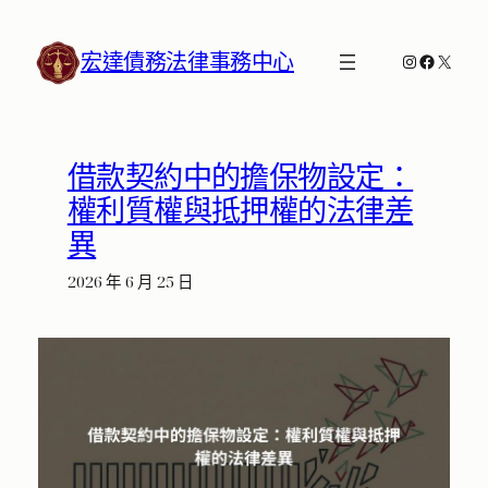
跳
至
宏達債務法律事務中心
Instagram
Faceboo
X
主
要
內
容
借款契約中的擔保物設定：
權利質權與抵押權的法律差
異
2026 年 6 月 25 日