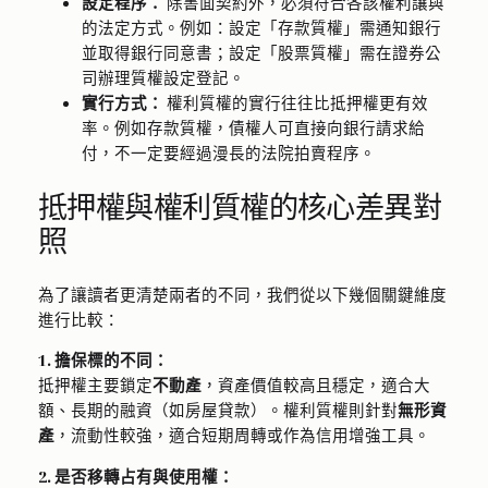
設定程序：
除書面契約外，必須符合各該權利讓與
的法定方式。例如：設定「存款質權」需通知銀行
並取得銀行同意書；設定「股票質權」需在證券公
司辦理質權設定登記。
實行方式：
權利質權的實行往往比抵押權更有效
率。例如存款質權，債權人可直接向銀行請求給
付，不一定要經過漫長的法院拍賣程序。
抵押權與權利質權的核心差異對
照
為了讓讀者更清楚兩者的不同，我們從以下幾個關鍵維度
進行比較：
1. 擔保標的不同：
抵押權主要鎖定
不動產
，資產價值較高且穩定，適合大
額、長期的融資（如房屋貸款）。權利質權則針對
無形資
產
，流動性較強，適合短期周轉或作為信用增強工具。
2. 是否移轉占有與使用權：