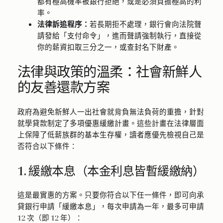
都有極高機率被銀行拒絕，或是必須負擔極高的利
率。
法律訴追程序：
若長期拒不處理，銀行會向法院聲
請發給「支付命令」，進而聲請強制執行，直接從
你的薪資扣取三分之一，或查封名下財產。
法律與政策的溫柔：社會新鮮人
的友善還款方案
政府為避免新鮮人一出社會就背負無法負荷的重擔，針對
就學貸款制定了多項優惠緩繳計畫。這些計畫在法律層面
上保障了低薪族群的基本生存權，讀者應優先檢視自己是
否符合以下條件：
1. 緩繳本息（本金利息皆暫緩繳納）
這是最實惠的方案。只要你符合以下任一條件，即可向承
貸銀行申請「緩繳本息」，每次申請為一年，最多可申請
12 次（即 12 年）：