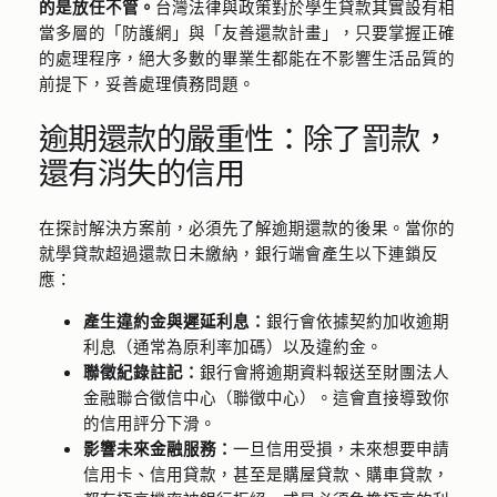
的是放任不管。
台灣法律與政策對於學生貸款其實設有相
當多層的「防護網」與「友善還款計畫」，只要掌握正確
的處理程序，絕大多數的畢業生都能在不影響生活品質的
前提下，妥善處理債務問題。
逾期還款的嚴重性：除了罰款，
還有消失的信用
在探討解決方案前，必須先了解逾期還款的後果。當你的
就學貸款超過還款日未繳納，銀行端會產生以下連鎖反
應：
產生違約金與遲延利息：
銀行會依據契約加收逾期
利息（通常為原利率加碼）以及違約金。
聯徵紀錄註記：
銀行會將逾期資料報送至財團法人
金融聯合徵信中心（聯徵中心）。這會直接導致你
的信用評分下滑。
影響未來金融服務：
一旦信用受損，未來想要申請
信用卡、信用貸款，甚至是購屋貸款、購車貸款，