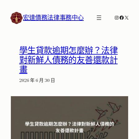
跳
至
宏達債務法律事務中心
Instagram
Faceboo
X
主
要
內
容
學生貸款逾期怎麼辦？法律
對新鮮人債務的友善還款計
畫
2026 年 6 月 30 日