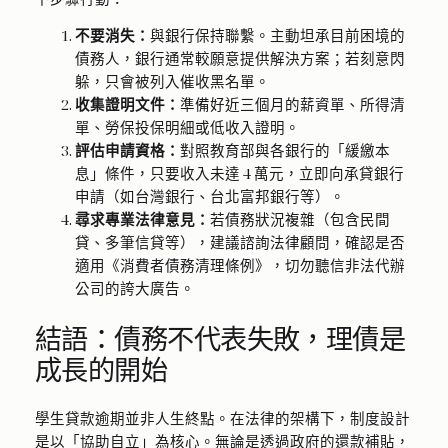
不要消失：
與銀行保持聯繫。主動坦承目前困境的
債務人，銀行通常較願意提供解決方案；若刻意閃
躲，只會被列入催收黑名單。
收集證明文件：
準備好近三個月的薪資單、所得清
單、勞保投保明細或低收入證明。
評估申請資格：
對照教育部與各銀行的「緩繳本
息」條件，只要收入未達 4 萬元，立即向承貸銀行
申請（如台灣銀行、台北富邦銀行等）。
尋求專業法律意見：
若債務狀況複雜（包含民間
貸、多筆信貸等），建議諮詢法律顧問，確認是否
適用《消費者債務清理條例》，切勿聽信非法代辦
公司的誇大廣告。
結語：債務不代表失敗，理債是
成長的開始
學生貸款逾期並非人生終點。在法律的架構下，制度設計
是以「協助自立」為核心。無論是透過政府的還款補貼，