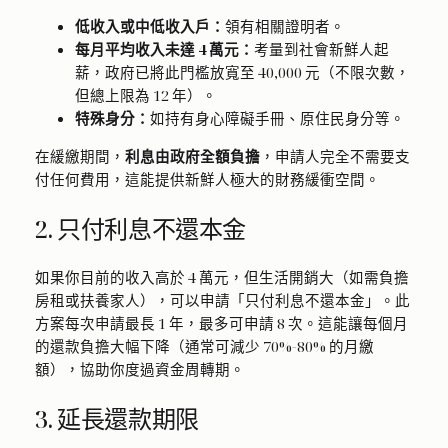
低收入或中低收入戶：
領有相關證明者。
每月平均收入未達 4 萬元：
考量到社會新鮮人起
薪，政府已將此門檻放寬至 40,000 元（不限次數，
但總上限為 12 年）。
特殊身分：
如持有身心障礙手冊、原住民身分等。
在緩繳期間，
利息由政府全額負擔
，申請人完全不需要支
付任何費用，這能提供新鮮人極大的財務緩衝空間。
2. 只付利息不還本金
如果你目前的收入高於 4 萬元，但生活開銷大（如需負擔
房租或扶養家人），可以申請「只付利息不還本金」。此
方案每次申請最長 1 年，最多可申請 8 次。這能讓每個月
的還款負擔大幅下降（通常可減少 70%-80% 的月繳
額），協助你度過資金周轉期。
3. 延長還款期限