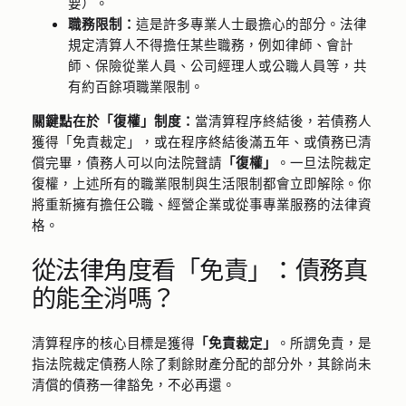
要）。
職務限制：
這是許多專業人士最擔心的部分。法律
規定清算人不得擔任某些職務，例如律師、會計
師、保險從業人員、公司經理人或公職人員等，共
有約百餘項職業限制。
關鍵點在於「復權」制度：
當清算程序終結後，若債務人
獲得「免責裁定」，或在程序終結後滿五年、或債務已清
償完畢，債務人可以向法院聲請
「復權」
。一旦法院裁定
復權，上述所有的職業限制與生活限制都會立即解除。你
將重新擁有擔任公職、經營企業或從事專業服務的法律資
格。
從法律角度看「免責」：債務真
的能全消嗎？
清算程序的核心目標是獲得
「免責裁定」
。所謂免責，是
指法院裁定債務人除了剩餘財產分配的部分外，其餘尚未
清償的債務一律豁免，不必再還。