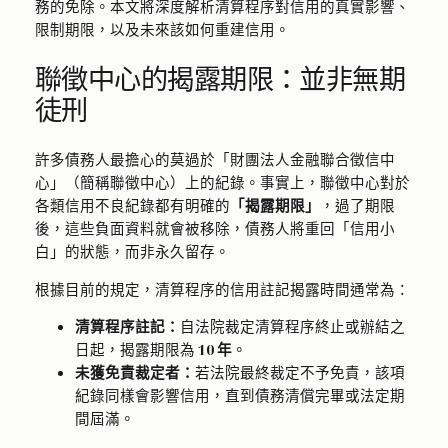
務的免除。本文將深度解析清算程序對信用的真實影響、
限制期限，以及未來該如何重建信用。
聯徵中心的揭露期限：並非無期
徒刑
許多債務人最擔心的莫過於「財團法人金融聯合徵信中
心」（簡稱聯徵中心）上的紀錄。事實上，聯徵中心對於
各類信用不良紀錄都有明確的
「揭露期限」
，過了期限
後，這些負面資料就會被移除，債務人將重回「信用小
白」的狀態，而非永久留存。
根據目前的規定，清算程序的信用註記揭露時間通常為：
清算程序註記：
自法院裁定清算程序終止或辦結之
日起，揭露期限為
10 年
。
未獲免責裁定者：
若法院最終裁定不予免責，該項
紀錄同樣會影響信用，直到債務清償完畢或法定期
間屆滿。