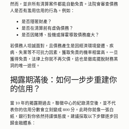
然而，並非所有清算案件都能自動免責。法院會審查債務
人是否有濫用信用的行為。例如：
是否隱匿財產？
是否在清算前有虛偽債務？
是否因賭博、投機或揮霍導致債務龐大？
若債務人坦誠面對，且債務產生是因經濟環境變遷、疾
病、失業等不可抗力因素，獲取免責的機率相當高。一旦
獲得免責，法律上你就不再欠債，這也是徹底擺脫財務黑
洞的唯一途徑。
揭露期滿後：如何一步步重建你
的信用？
當 10 年的揭露期過去，聯徵中心的紀錄清空後，並不代
表你的信用分數會立刻變成 800 分。此時你就像一張白
紙，銀行對你依然持謹慎態度。建議採取以下步驟逐步回
歸金融體系：