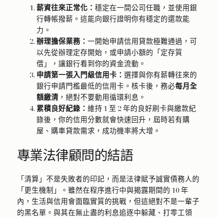
薪資往來正常化：
穩定在一間公司任職，並使用銀
行轉帳撥薪。這能向銀行證明你有穩定的還款能
力。
辦理擔保業務：
一開始申請信用貸款極難通過，可
以先從辦理定存開始，或申請小額的「定存質
借」，讓銀行看到你的資金流動。
申請第一張入門級信用卡：
選擇與你有薪轉往來的
銀行申請門檻最低的信用卡。核卡後，務必
每月全
額繳清
，絕對不要動用循環利息。
累積良好紀錄：
維持 1 至 2 年的良好刷卡與繳款紀
錄後，你的信用分數就會快速回升，屆時若有購
屋、購車貸款需求，成功機率將大增。
專業法律顧問的結語
「清算」不是失敗者的印記，而是法律賦予誠實債務人的
「更生機制」。雖然在程序進行中與揭露期間的 10 年
內，生活與信用會面臨實質的挑戰，但這絕對不是一輩子
的黑名單。與其在無止盡的利息追逐中躲藏、打零工領