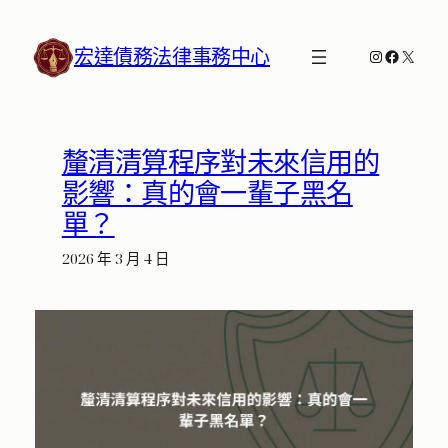
跳
至
宏達債務法律事務中心
Instagram
Faceboo
X
主
要
內
容
釐清清算程序對未來信用的
影響：真的會一輩子黑名
單？
2026 年 3 月 4 日