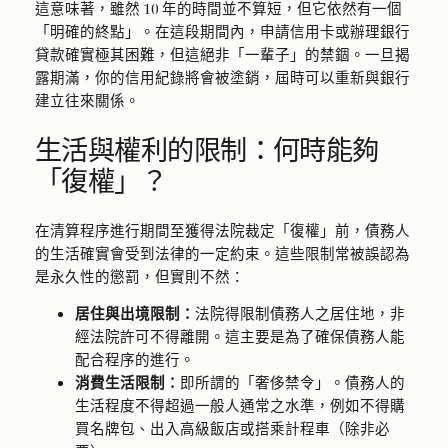
這意味著，雖然 10 年的時間並不算短，但它依然有一個
「明確的終點」。在這段期間內，申請信用卡或辦理銀行
貸款確實極其困難，但這絕非「一輩子」的禁錮。一旦揭
露期滿，你的信用紀錄將會被塗銷，屆時可以重新與銀行
建立往來關係。
生活與權利的限制：何時能夠
「復權」？
在清算程序進行期間至獲得法院裁定「復權」前，債務人
的生活確實會受到法律的一定約束。這些限制常被誤認為
是永久性的懲罰，但實則不然：
居住與出境限制：
法院得限制債務人之居住地，非
經法院許可不得離開。這主要是為了確保債務人能
配合程序的進行。
消費生活限制：
即所謂的「奢侈禁令」。債務人的
生活程度不得超過一般人通常之水準，例如不得購
買名牌包、出入高級飯店或搭乘計程車（除非必