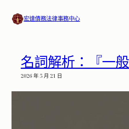
跳
至
宏達債務法律事務中心
主
要
內
容
名詞解析：『一
2026 年 5 月 21 日