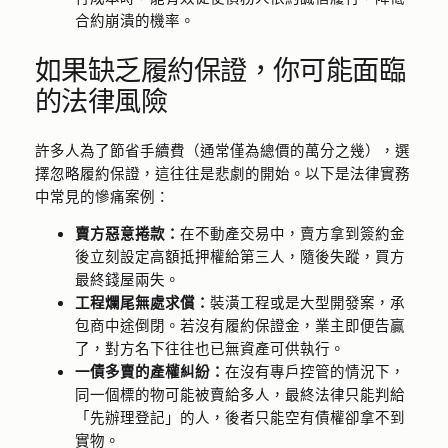
合約崩潰的機率。
如果缺乏履約保證，你可能面臨
的法律風險
許多人為了節省手續費（通常僅為總價的萬分之幾），選
擇忽略履約保證，這往往是悲劇的開始。以下是法律實務
中常見的慘痛案例：
賣方惡意捲款：
在不動產交易中，賣方拿到簽約金
後立刻設定高額抵押權給第三人，隨後失蹤，買方
最終錢屋兩失。
工程爛尾無處求償：
裝潢工程或是大型開發案，承
包商中途倒閉。若沒有履約保證金，業主即便告贏
了，對方名下往往也已無資產可供執行。
一債多賣的產權糾紛：
在沒有專戶控管的情況下，
同一個標的物可能被賣給多人，最終法律只能判給
「先辦理登記」的人，後者只能空有債權卻拿不到
實物。