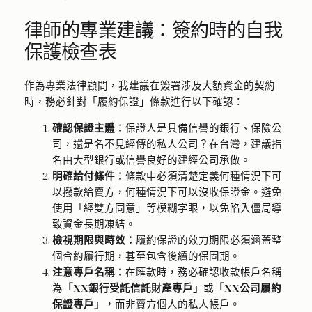
律師的專業建議：簽約時的自我
保護檢查表
作為專業法律顧問，我建議在簽署涉及大額資金的契約
時，務必針對「履約保證」條款進行以下確認：
確認保證主體：
保證人是具備信譽的銀行、保險公
司，還是名不見經傳的私人公司？在台灣，建議指
名由大型銀行或信譽良好的建經公司承做。
明確給付條件：
條款中必須清楚定義何種情況下可
以撥款給賣方，何種情況下可以沒收保證金。避免
使用「經雙方同意」等模糊字眼，以免陷入僵局導
致資金長期凍結。
檢視期限與時效：
履約保證的效力期限必須涵蓋整
個合約履行期，甚至包含後續的保固期。
注意專戶名稱：
在匯款時，務必確認收款帳戶名稱
為
「XX銀行受託信託財產專戶」
或
「XX公司履約
保證專戶」
，而非賣方個人的私人帳戶。