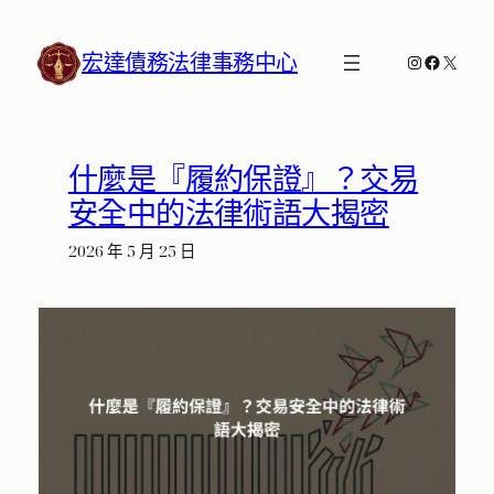
跳
至
宏達債務法律事務中心
Instagram
Faceboo
X
主
要
內
容
什麼是『履約保證』？交易
安全中的法律術語大揭密
2026 年 5 月 25 日