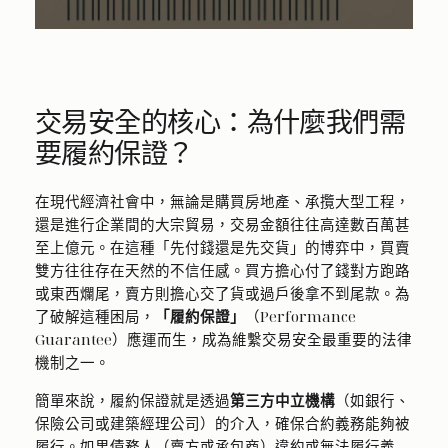
交易安全的核心：為什麼我們需
要履約保證？
在現代經濟社會中，無論是購買房地產、承攬大型工程，
還是進行企業間的大宗貿易，交易金額往往高達數百萬甚
至上億元。在這種「先付錢還是先交貨」的博弈中，買賣
雙方往往存在天然的不信任感。買方擔心付了錢對方跑路
或東西爛尾，賣方則擔心交了貨或過戶後拿不到尾款。為
了破解這種困局，
「履約保證」
（Performance
Guarantee）應運而生，成為維繫交易安全最重要的法律
機制之一。
簡單來說，履約保證就是透過
第三方中立機構
（如銀行、
保險公司或建築經理公司）的介入，確保合約義務能夠被
履行。如果債務人（賣方或承包商）違約或無法履行義