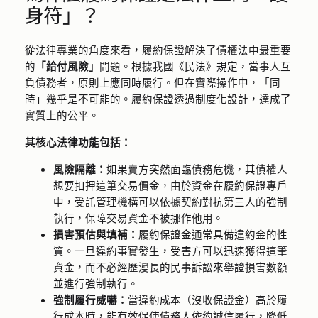
身符」？
從法律專業的角度來看，履約保證解決了債權法中最重要
的
「給付風險」
問題。根據我國《民法》規定，當事人互
負債務者，原則上應同時履行。但在實際操作中，「同
時」幾乎是不可能的。履約保證透過制度化設計，達成了
實質上的公平。
其核心法律功能包括：
風險隔離：
如果賣方突然面臨債務危機，其債權人
想要扣押這筆交易價金，由於資金在履約保證專戶
中，受託管理機構可以依據契約對抗第三人的強制
執行，保障交易資金不被挪作他用。
損害預估與填補：
履約保證金通常具備違約金的性
質。一旦違約事實發生，受害方可以迅速獲得這筆
資金，而不必經歷漫長的民事訴訟來舉證損害數額
並進行強制執行。
強制履行威嚇：
當違約成本（沒收保證金）高於履
行成本時，能有效促使債務人依約誠信履行，降低