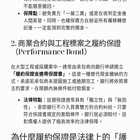
不能隨意撤回。
保障點：
避免賣方「一屋二賣」或是在收到定金後
人間蒸發。同時，也確保賣方在辦妥所有權移轉登
記後，一定能領到完整的價金。
2. 商業合約與工程標案之履約保證
（Performance Bond）
在大型工程或採購案中，通常由承包商向銀行申請開立
「履約保證金連帶保證書」
。這是一種替代現金繳納的方
式，承諾若承包商未按圖施工或逾期完工，銀行將依照業
主的要求，在限額內無條件給付賠償金。
法律特點：
這類保證通常具有「獨立性」與「無因
性」，意即銀行不介入買賣雙方的合約糾紛，只要
符合保證書規定的索賠條件，銀行就必須賠付，這
對債權人提供了極高效率的法律保障。
為什麼履約保證是法律上的「護