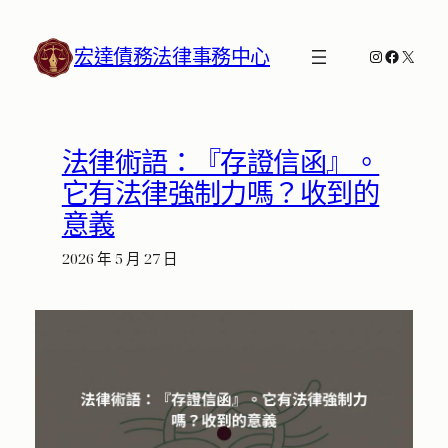
跳
至
宏達債務法律事務中心
Instagram
Faceboo
X
主
要
內
容
法律術語：『存證信函』。
它有法律強制力嗎？收到的
意義
2026 年 5 月 27 日