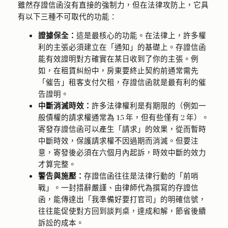
雖然存證信函沒有直接的強制力，但在法律攻防上，它具
有以下三種不可取代的功能：
證據保全：
這是最核心的功能。在法律上，許多權
利的主張必須建立在「通知」的基礎上。存證信函
能有效證明對方確實在某日收到了你的主張。例
如，在租賃糾紛中，房東要終止契約前通常需先
「催告」租客支付欠租，存證信函就是最有利的催
告證明。
中斷消滅時效：
許多法律權利是有期限的（例如一
般債權的請求權通常為 15 年，但有些僅有 2 年）。
寄發存證信函可以產生「請求」的效果，從而暫時
中斷時效，保護請求權不因過期而消滅。但要注
意，寄發後必須在六個月內起訴，時效中斷的效力
才算完整。
警告與施壓：
存證信函往往是法律行動的「前哨
戰」。一封措辭嚴謹、由律師代為撰寫的存證信
函，能傳達出「我準備好要打官司」的明確信號，
往往能促使對方回到談判桌，達成和解，節省後續
訴訟的成本。