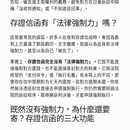
告知、催告或主張權利的義務，避免對方在日後訴訟中辯
稱「沒收到通知」或「不知道這回事」。
存證信函有「法律強制力」嗎？
這是最常見的誤區。許多人在收到存證信函時，會因為看
到上方蓋滿了郵局戳印、文字嚴厲，就誤以為這具有法律
強制力，甚至以為自己「被告了」。
事實上，
存證信函完全沒有「法律強制力」。
它既不能直
接強制對方還錢，也不能直接查封對方的財產。它與法院
核發的「支付命令」或「執行名義」有本質上的不同。即
便你在信中限期對方七天內還款，若對方逾期未還，你依
然無法憑這封信直接去申請強制執行。你仍然需要經過法
院的訴訟程序，取得勝訴判決後，才能申請強制執行。
既然沒有強制力，為什麼還要
寄？存證信函的三大功能