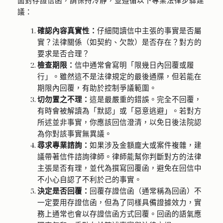
面對存證信函，請保持冷靜，並遵循以下專業法律步驟建
議：
確認內容真實性：
仔細閱讀信中主張的事實是否屬
實？法律關係（如契約、欠款）是否存在？對方的
要求是否合理？
檢查期限：
信中通常會寫明「限幾日內回覆或履
行」。雖然這不是法律規定的最後通牒，但若能在
期限內回覆，有助於控制爭議範圍。
切勿置之不理：
這是最嚴重的錯誤。完全不回覆，
有時會被解讀為「默認」或「惡意逃避」。若對方
所述並非事實，你應該回信澄清，以免日後法院認
為你對該事實無異議。
尋求專業諮詢：
如果涉及金額龐大或案件複雜，建
議帶著信件諮詢律師。律師能幫你判斷對方的法律
主張是否有理，並代為撰寫回覆函，避免在回信中
不小心自認了不利於己的事實。
決定是否回覆：
回覆存證信函（通常稱為回函）不
一定要用存證信函，但為了同樣具備證據效力，實
務上通常也會以存證信函方式回覆。回函的語氣應